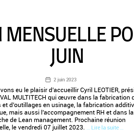
 MENSUELLE P
JUIN
2 juin 2023
Date
de
ons eu le plaisir d’accueillir Cyril LEOTIER, prés
l’article
VAL MULTITECH qui œuvre dans la fabrication 
et d’outillages en usinage, la fabrication additi
que, mais aussi l’accompagnement RH et dans la
he de Lean management. Prochaine réunion
le, le vendredi 07 juillet 2023.
… Lire la suite …