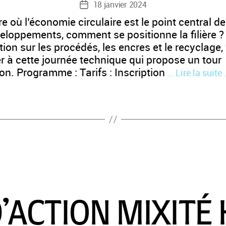
18 janvier 2024
Date
de
re où l’économie circulaire est le point central d
l’article
veloppements, comment se positionne la filière ?
ion sur les procédés, les encres et le recyclage,
r à cette journée technique qui propose un tour
on. Programme : Tarifs : Inscription
… Lire la suite
’ACTION MIXITÉ