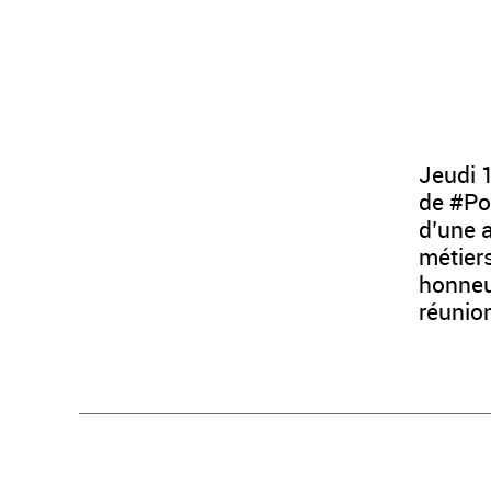
Jeudi 1
de #Pol
d’une a
métiers
honneur
réunio