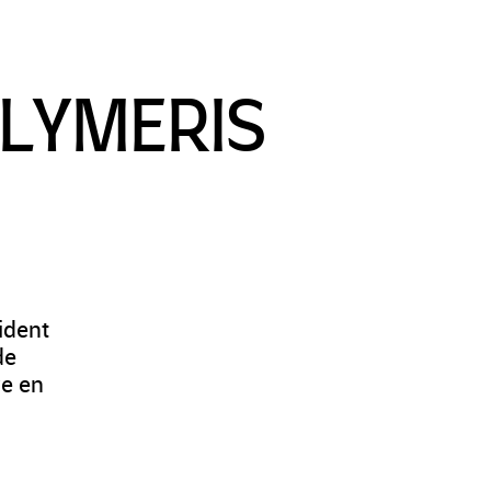
OLYMERIS
ident
de
ve en