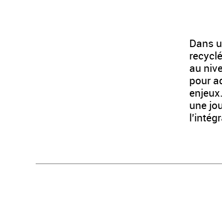
Dans u
recycl
au nive
pour a
enjeux
une jou
l’intég