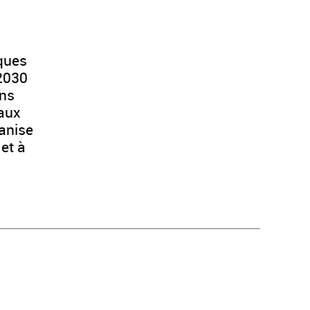
iques
 2030
ons
eaux
anise
et à