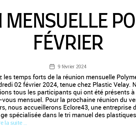
 MENSUELLE P
FÉVRIER
9 février 2024
Date
de
z les temps forts de la réunion mensuelle Polyme
l’article
redi 02 février 2024, tenue chez Plastic Velay.
ons tous les participants qui ont été présents à
-vous mensuel. Pour la prochaine réunion du ve
s, nous accueillerons Eclore43, une entreprise 
age spécialisée dans le tri manuel des plastique
re la suite …