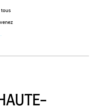
e tous
 venez
 …
 HAUTE-