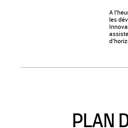
A l’heu
les dé
Innovat
assiste
d’horiz
PLAN D