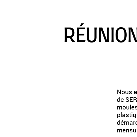
RÉUNION
Nous av
de SER
moules 
plasti
démarc
mensuel