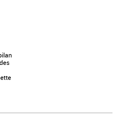
bilan
 des
cette