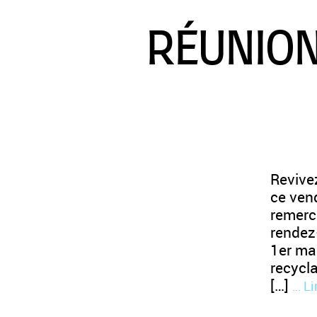
RÉUNION
Revive
ce vend
remerci
rendez
1er mar
recycl
[…]
… Li