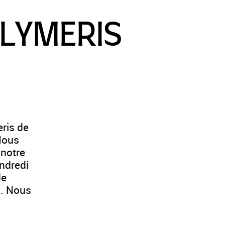
OLYMERIS
ris de
 Nous
 notre
ndredi
de
s. Nous