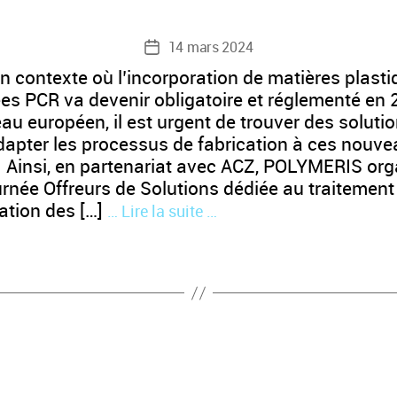
14 mars 2024
Date
de
n contexte où l’incorporation de matières plast
l’article
ées PCR va devenir obligatoire et réglementé en
au européen, il est urgent de trouver des soluti
dapter les processus de fabrication à ces nouv
. Ainsi, en partenariat avec ACZ, POLYMERIS org
rnée Offreurs de Solutions dédiée au traitement 
ration des […]
… Lire la suite …